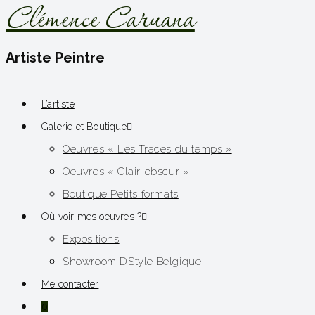
Clémence Caruana
Artiste Peintre
L’artiste
Galerie et Boutique
Oeuvres « Les Traces du temps »
Oeuvres « Clair-obscur »
Boutique Petits formats
Où voir mes oeuvres ?
Expositions
Showroom DStyle Belgique
Me contacter
0