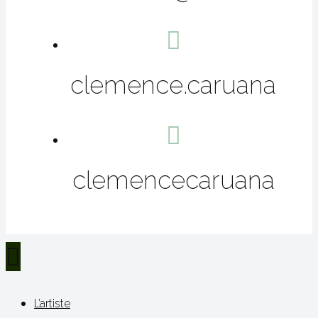
clemence.caruana
clemencecaruana
L’artiste