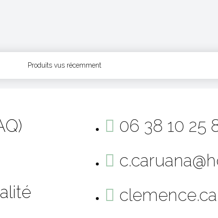
Produits vus récemment
AQ)
06 38 10 25 
c.caruana@ho
alité
clemence.ca