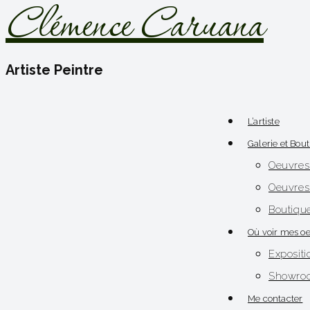
Clémence Caruana
Artiste Peintre
L’artiste
Galerie et Bou
Oeuvres
Oeuvres 
Boutique
Où voir mes oe
Expositi
Showroo
Me contacter