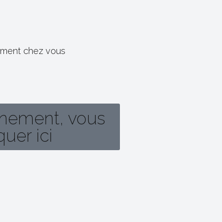
tement chez vous
gnement, vous
uer ici