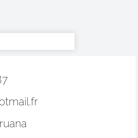
87
tmail.fr
ruana