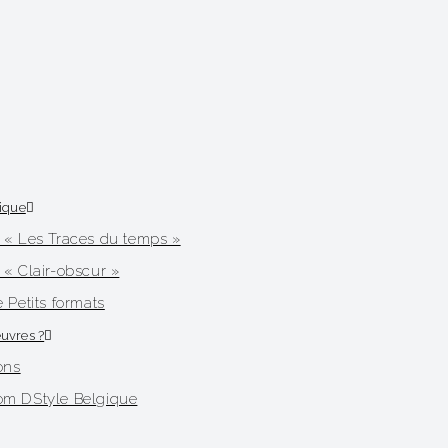
tique
 « Les Traces du temps »
« Clair-obscur »
 Petits formats
uvres ?
ons
m DStyle Belgique