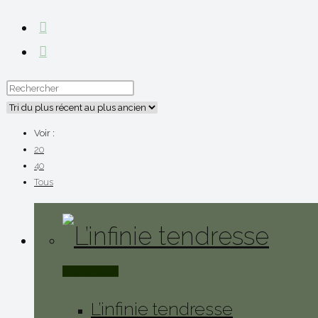
Voir :
20
40
Tous
Lire la suite
L’infinie tendresse