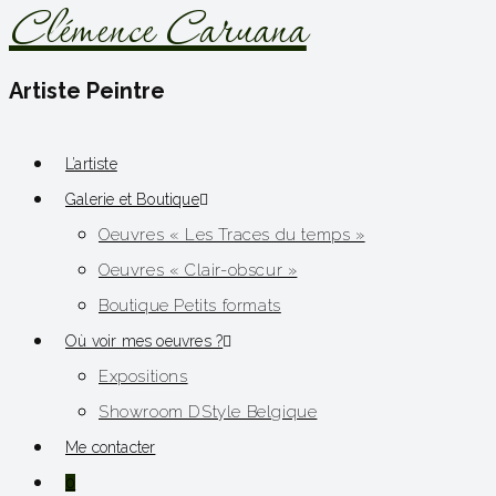
Clémence Caruana
Artiste Peintre
L’artiste
Galerie et Boutique
Oeuvres « Les Traces du temps »
Oeuvres « Clair-obscur »
Boutique Petits formats
Où voir mes oeuvres ?
Expositions
Showroom DStyle Belgique
Me contacter
0